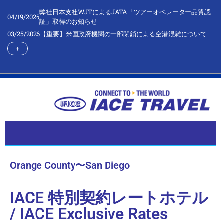
弊社日本支社WJTによるJATA「ツアーオペレーター品質認
04/19/2026
証」取得のお知らせ
03/25/2026
【重要】米国政府機関の一部閉鎖による空港混雑について
＋
Orange County〜San Diego
IACE 特別契約レートホテル
Crowne Plaza
Costa Mesa
/ IACE Exclusive Rates
Orange County