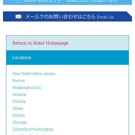
Return to Hotel Homepage
Locations
New York〜New Jersey
Boston
Washington D.C.
Atlanta
Florida
Texas
Detroit
Chicago
Columbus〜Lexington