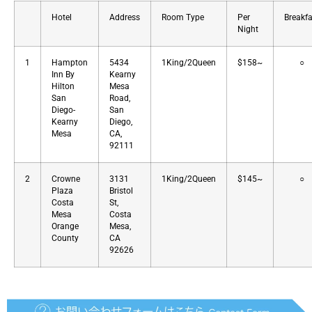
Hotel
Address
Room Type
Per
Breakfa
Night
1
Hampton
5434
1King/2Queen
$158~
○
Inn By
Kearny
Hilton
Mesa
San
Road,
Diego-
San
Kearny
Diego,
Mesa
CA,
92111
2
Crowne
3131
1King/2Queen
$145~
○
Plaza
Bristol
Costa
St,
Mesa
Costa
Orange
Mesa,
County
CA
92626