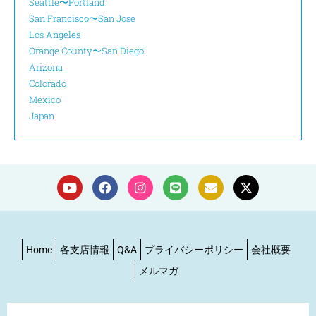
Seattle〜Portland
San Francisco〜San Jose
Los Angeles
Orange County〜San Diego
Arizona
Colorado
Mexico
Japan
Home
各支店情報
Q&A
プライバシーポリシー
会社概要
メルマガ