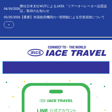
弊社日本支社WJTによるJATA「ツアーオペレーター品質認
04/19/2026
証」取得のお知らせ
03/25/2026
【重要】米国政府機関の一部閉鎖による空港混雑について
＋