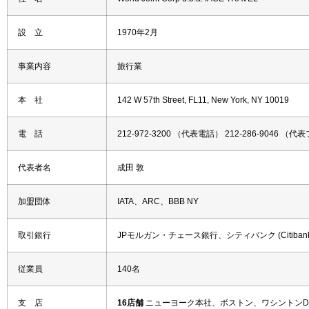
設 立
1970年2月
事業内容
旅行業
本 社
142 W 57th Street, FL11, New York, NY 10019
電 話
212-972-3200 （代表電話） 212-286-9046 
代表者名
成田 敦
加盟団体
IATA、ARC、BBB NY
取引銀行
JPモルガン・チェース銀行、シティバンク (Citibank
従業員
140名
支 店
16店舗
ニューヨーク本社、ボストン、ワシントンD