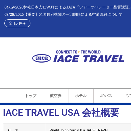
04/19/2026
弊社日本支社WJTによるJATA「ツアーオペレーター品質認証
03/25/2026
【重要】米国政府機関の一部閉鎖による空港混雑について
全 16 件
＋
トップ
航空券
ホテル
JRパス
ツ
IACE TRAVEL USA 会社概要
社 名
World Joint Corp d.b.a. IACE TRAVEL