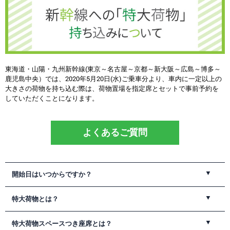
東海道・山陽・九州新幹線(東京～名古屋～京都～新大阪～広島～博多～
鹿児島中央）では、2020年5月20日(水)ご乗車分より、車内に一定以上の
大きさの荷物を持ち込む際は、荷物置場を指定席とセットで事前予約を
していただくことになります。
よくあるご質問
開始日はいつからですか？
2020年5月20日(水)ご乗車分より対象となります。
特大荷物とは？
3辺の合計が160cm超250cm以内の荷物が対象です。
特大荷物スペースつき座席とは？