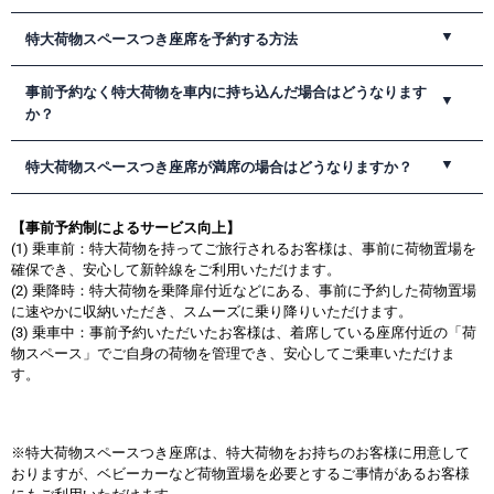
一部車両の最後部座席を「特大荷物スペースつき座席」とします。
特大荷物スペースつき座席を予約する方法
事前予約いただくと座席後ろのスペース(特大荷物スペース)を荷物置
場としてご利用いただけます。
きっぷうりばにて、特大荷物スペースつき座席を事前にご予約のう
事前予約なく特大荷物を車内に持ち込んだ場合はどうなります
えご乗車いただき、車内では指定された置場に荷物を置いていただ
か？
きます 。
持込手数料(1,000円税込)をいただくとともに、乗務員が指定する箇
特大荷物スペースつき座席が満席の場合はどうなりますか？
所に荷物を収納いただきます。
十分な座席数をご用意しておりますが、列車によっては混み合う場
【事前予約制によるサービス向上】
合もありますので、満席の場合は、他の列車をご予約いただきます
(1) 乗車前：特大荷物を持ってご旅行されるお客様は、事前に荷物置場を
よう、お願いいたします。
確保でき、安心して新幹線をご利用いただけます。
(2) 乗降時：特大荷物を乗降扉付近などにある、事前に予約した荷物置場
に速やかに収納いただき、スムーズに乗り降りいただけます。
(3) 乗車中：事前予約いただいたお客様は、着席している座席付近の「荷
物スペース」でご自身の荷物を管理でき、安心してご乗車いただけま
す。
※特大荷物スペースつき座席は、特大荷物をお持ちのお客様に用意して
おりますが、ベビーカーなど荷物置場を必要とするご事情があるお客様