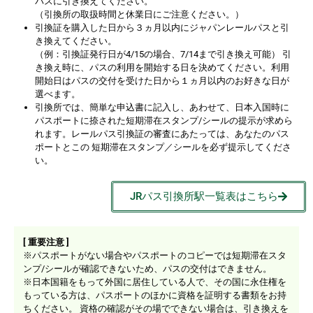
パスに引き換えてください。
（引換所の取扱時間と休業日にご注意ください。）
引換証を購入した日から３ヵ月以内にジャパンレールパスと引
き換えてください。
（例：引換証発行日が4/15の場合、7/14まで引き換え可能） 引
き換え時に、パスの利用を開始する日を決めてください。利用
開始日はパスの交付を受けた日から１ヵ月以内のお好きな日が
選べます。
引換所では、簡単な申込書に記入し、あわせて、日本入国時に
パスポートに捺された短期滞在スタンプ/シールの提示が求めら
れます。レールパス引換証の審査にあたっては、あなたのパス
ポートとこの 短期滞在スタンプ／シールを必ず提示してくださ
い。
JRパス引換所駅一覧表はこちら
[ 重要注意 ]
※パスポートがない場合やパスポートのコピーでは短期滞在スタ
ンプ/シールが確認できないため、パスの交付はできません。
※日本国籍をもって外国に居住している人で、その国に永住権を
もっている方は、パスポートのほかに資格を証明する書類をお持
ちください。 資格の確認がその場でできない場合は、引き換えを