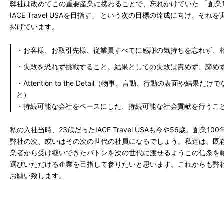
弊社は改めてこの重要産業に携わることで、忘れかけていた 「創業1
IACE Travel USAを目指す」 という次の目標の達成に向け、そ
掲げています。
・お客様、お取引先様、従業員すべてに感謝の気持ちを忘れず、
・失敗を恐れず挑戦すること。結果としての失敗は責めず、諦め
・Attention to the Detail（物事、言動、行動の表面や
と）
・持続可能な会社をベースにした、持続可能な社会貢献を行うこ
私の入社当時、23歳だったIACE Travel USAも今や56歳。創業
弊社の次、或いはその次の世代の社員になるでしょう。私達は、既
業者から受け継いできたバトンを次の世代に渡せるようこの信条を
選びいただける企業を目指して参りたいと思います。これからも弊社IACE
お願い致します。