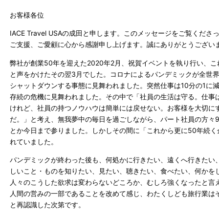
お客様各位
IACE Travel USAの成田と申します。このメッセージをご覧く
ご支援、ご愛顧に心から感謝申し上げます。誠にありがとうござい
弊社が創業50年を迎えた2020年2月、祝賀イベントを執り行い、
と声をかけたその翌3月でした。コロナによるパンデミックが全世
シャットダウンする事態に見舞われました。突然仕事は10分の1に
存続の危機に見舞われました。その中で「社員の生活は守る。仕事
けれど、社員の持つノウハウは簡単には戻せない。お客様を大切に
だ。」と考え、無我夢中の毎日を過ごしながら、パート社員の方々
とか今日まで参りました。しかしその間に「これから更に50年続く
れていました。
パンデミックが終わった後も、何処かに行きたい、遠くへ行きたい
しいこと・ものを知りたい、見たい、聴きたい、食べたい、何かを
人々のこうした欲求は変わらないどころか、むしろ強くなったと言
人間の営みの一部であることを改めて感じ、わたくしども旅行業は
と再認識した次第です。