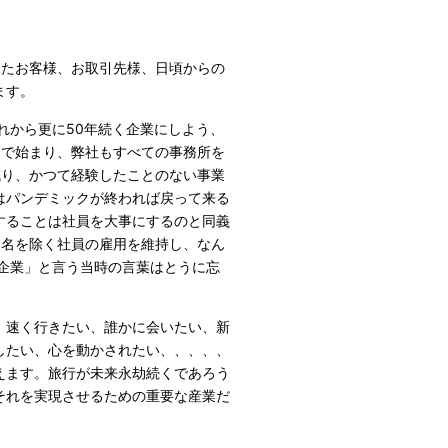
ださったお客様、お取引先様、日頃からの
ます。
これから更に50年続く企業にしよう、
界で始まり、弊社もすべての事務所を
減り、かつて経験したことのない事業
はパンデミックが終われば戻って来る
することは社員を大事にするのと同義
9名を除く社員の雇用を維持し、なん
企業」と言う当時の言葉はとうに忘
、速く行きたい、誰かに会いたい、新
したい、心を動かされたい、、、、、
えます。旅行が未来永劫続くであろう
それを実現させるための重要な産業だ