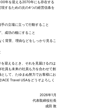
00年を迎える2070年にも存在する
れを実現するための次の4つの経営信条を
相手の立場に立って行動すること
ず、成功の糧にすること
結果だけでなく背景、理由などをしっかり見るこ
と
100年を迎えるとき、それを見届けるのは
存社員も未来の社員も力を合わせて創
軸として、たゆまぬ努力でお客様にお
 Travel USAをどうぞよろしく
2026年1月
代表取締役社長
成田 敦