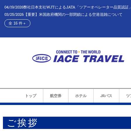
04/19/2026
弊社日本支社WJTによるJATA「ツアーオペレーター品質認証
03/25/2026
【重要】米国政府機関の一部閉鎖による空港混雑について
全 16 件
＋
トップ
航空券
ホテル
JRパス
ツ
ご挨拶