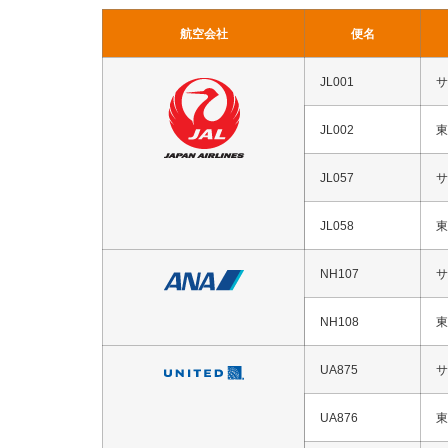
航空会社
便名
JL001
サ
JL002
東
JL057
サ
JL058
東
NH107
サ
NH108
東
UA875
サ
UA876
東