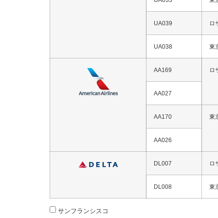
UA039
ロ
UA038
東
AA169
ロ
AA027
AA170
東
AA026
DL007
ロ
DL008
東
サンフランシスコ