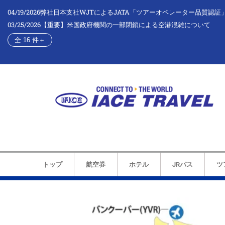
04/19/2026
弊社日本支社WJTによるJATA「ツアーオペレーター品質認証
03/25/2026
【重要】米国政府機関の一部閉鎖による空港混雑について
全 16 件
＋
トップ
航空券
ホテル
JRパス
ツ