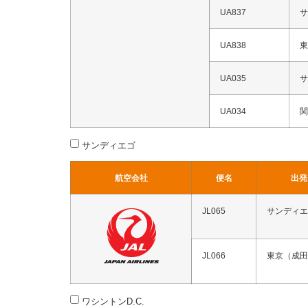
UA837
サ
UA838
東
UA035
サ
UA034
関
サンディエゴ
航空会社
便名
出発
JL065
サンディエ
JL066
東京（成田
ワシントンD.C.