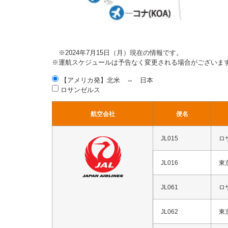
※2024年7月15日（月）現在の情報です。
※運航スケジュールは予告なく変更される場合がございま
【アメリカ発】北米 ⇔ 日本
ロサンゼルス
航空会社
便名
JL015
ロ
JL016
東
JL061
ロ
JL062
東