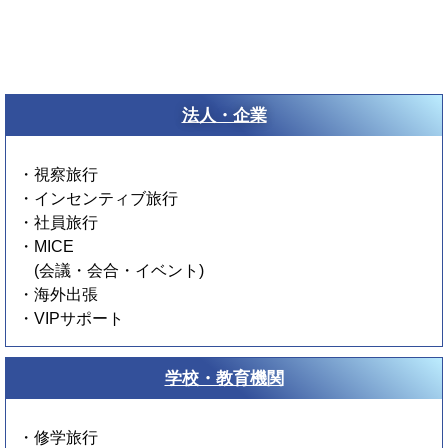
訪米旅行・北米
ランド手配
法人・企業
・視察旅行
・インセンティブ旅行
IACE TRAVEL はアメリカ全土の
・社員旅行
ネットワークを活かし、 アメリカ
・MICE
国内各地の訪米旅行手配を承って
(会議・会合・イベント)
・海外出張
おります。
・VIPサポート
現地に精通した専門スタッフが、
ご要望に応じた 最適なプランをご
提案いたします。
学校・教育機関
・修学旅行