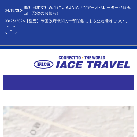
弊社日本支社WJTによるJATA「ツアーオペレーター品質認
04/19/2026
証」取得のお知らせ
03/25/2026
【重要】米国政府機関の一部閉鎖による空港混雑について
＋