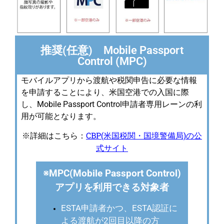
推奨(任意) Mobile Passport
Control (MPC)
モバイルアプリから渡航や税関申告に必要な情報
を申請することにより、米国空港での入国に際
し、Mobile Passport Control申請者専用レーンの利
用が可能となります。
CBP(米国税関・国境警備局)の公
※詳細はこちら：
式サイト
※MPC(Mobile Passport Control)
アプリを利用できる対象者
ESTA申請者かつ、ESTA認証に
よる渡航が2回目以降の方