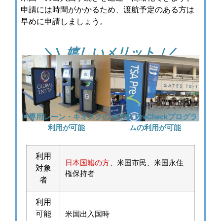
申請には時間がかかるため、渡航予定のある方は
早めに申請しましょう。
＼\
嬉
し
/／
⚫︎専用レーン・キオスクの
⚫︎TSA PreCheckプログラ
利用が可能​
ムの利用が可能​
利用
日本国籍の方
、米国市民、米国永住
対象
権保持者
者
利用
可能
米国出入国時