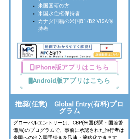
米国国籍の方
米国永住権保持者
カナダ国籍の米国B1/B2 VISA保
持者
iPhone版アプリはこちら
Android版アプリはこちら
推奨(任意) Global Entry(有料)プロ
グラム
グローバルエントリーは、CBP(米国税関・国境警
備局)のプログラムで、事前に承認された旅行者は
米国への出入国手続きを迅速・簡略化できます。