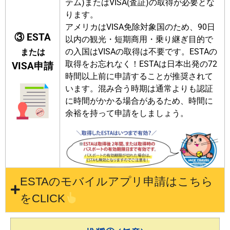
テム)またはVISA(査証)の取得が必要とな
ります。
アメリカはVISA免除対象国のため、90日
③ ESTA
以内の観光・短期商用・乗り継ぎ目的で
の入国はVISAの取得は不要です。ESTAの
または
取得をお忘れなく！
ESTAは日本出発の72
VISA申請
時間以上前に申請することが推奨されて
います。混み合う時期は通常よりも認証
に時間がかかる場合があるため、時間に
余裕を持って申請をしましょう。
ESTAのモバイルアプリ申請はこちら
をCLICK