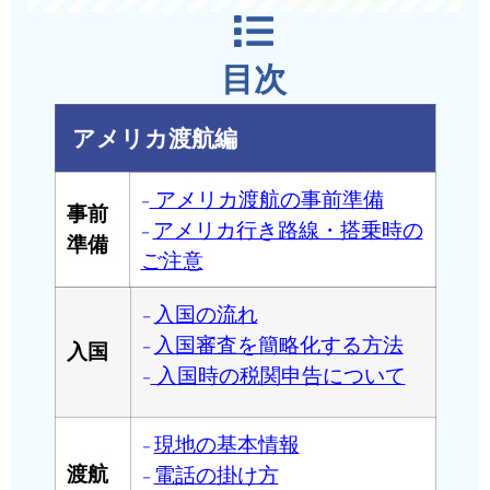
目次
アメリカ渡航編
アメリカ渡航の事前準備
–
事前
アメリカ行き路線・搭乗時の
–
準備
ご注意
入国の流れ
–
入国審査を簡略化する方法
–
入国
入国時の税関申告について
–
現地の基本情報
–
電話の掛け方
渡航
–