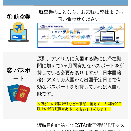
航空券のことなら、お気軽に弊社までお
① 航空券
問い合わせください！
原則、アメリカに入国する際には滞在期
間に加えて6ヶ月間有効なパスポートを所
② パスポ
持している必要がありますが、日本国籍
ート
者はアメリカ入国から出国予定日まで有
効なパスポートを所持していれば入国可
能です。
※万が一の帰国遅延などの事態に備えて、入国時90日
以上の残存期間があることをおすすめします。
渡航目的に沿ってESTA(電子渡航認証シス