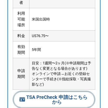
者
利用
可能
米国出国時
場所
料金
US76.75〜
有効
5年間
期間
目安：1週間〜2ヶ月(※申請期間は予
告なく変更となる場合があります)
申請
オンラインで申請→お近くの登録セ
期間
ンターで手続き(※指紋採取・写真撮
影など)
TSA PreCheck 申請はこちら
から