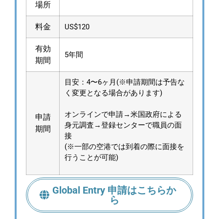
場所
料金
US$120
有効
5年間
期間
目安：4〜6ヶ月(※申請期間は予告な
く変更となる場合があります)
オンラインで申請→米国政府による
申請
身元調査→登録センターで職員の面
期間
接
(※一部の空港では到着の際に面接を
行うことが可能)
Global Entry 申請はこちらか
ら