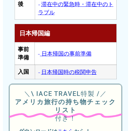
滞在中の緊急時・滞在中のト
後
–
ラブル
日本帰国編
事前
日本帰国の事前準備
–
準備
日本帰国時の税関申告
入国
–
＼\ IACE TRAVEL特製 /／
アメリカ旅行の持ち物チェック
リスト
付き！