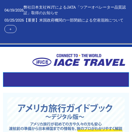
弊社日本支社WJTによるJATA「ツアーオペレーター品質認
04/19/2026
証」取得のお知らせ
03/25/2026
【重要】米国政府機関の一部閉鎖による空港混雑について
＋