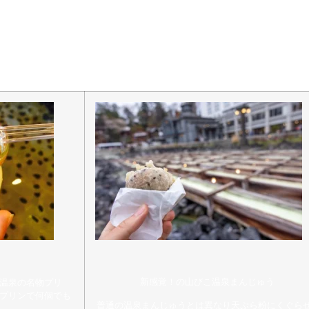
、20年連続第1位という偉業を成し遂げた草津温泉！自然湧出
源泉掛け流しも堪能できます！
泉街であることもあり、グルメスポットも豊富に存在している
新感覚！の山びこ温泉まんじゅう
温泉の名物プリ
プリンで何個でも
普通の温泉まんじゅうとは異なり天ぷら粉にくぐら