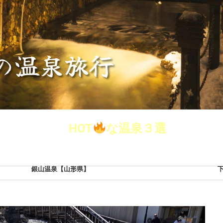
すすめする
今
HOT
な温泉３選
銀山温泉【山形県】