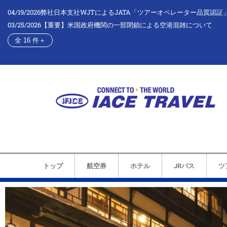
04/19/2026
弊社日本支社WJTによるJATA「ツアーオペレーター品質認証
03/25/2026
【重要】米国政府機関の一部閉鎖による空港混雑について
全 16 件
＋
トップ
航空券
ホテル
JRパス
ツ