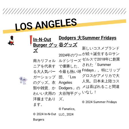
LOS ANGELES
Dodgers 大
Summer Fridays
In-N-Out
谷グッズ
Burger グッ
新しいコスメブランド
ズ
が続々誕生するロサン
2024年のワー
ゼルスで2018年に創業
南カリフォル
ルドシリーズ
された「Summer
ニアを代表す
で優勝した、
Fridays」。特にリップ
る大人気バー
今最も熱い球
グロスがアメリカで大
ガーショップ
団
、
「Los
人気。日本未上陸コス
のグッズ。衣
Angeles
メは喜ばれること間違
類や雑貨、か
Dodgers」
の
いなし！
わいい犬用の
大谷翔
平グッ
洋服まであり
ズ。
©️ 2024 Summer Fridays
ます。
© Fanatics,
© 2024 In-N-Out
LLC., 2024
Burgers