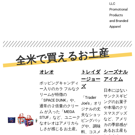
LLC
Promotional
Products
and Branded
Apparel
全⽶で買えるお⼟産
オレオ
トレイダ
シーズナル
ージョー
アイテム
ポッピングキャンディ
ズ
ー⼊りのカラ フルなク
⽇本にはない
リームが特徴の
サンクスギビ
「Trader
「SPACE DUNK」や、
ングのお菓⼦
Joe’s」オリ
通常の２倍量のクリー
や本場のクリ
ジナルの丈
ム が⼊った「MEGA
スマスグッズ
夫なショッ
STUF」など、ユニーク
など、アメリ
ピングバッ
なオレオはアメリカら
カの季節感が
グや、
調味
しさが感じる お⼟産。
あるお⼟産も
料、コスメ