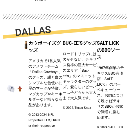
DALLAS
カウボーイズグ
BUC-EE’Sグッズ
SALT LICK
ッズ
のBBQソー
ロードトリップには
ス
⽋かせない、テキサ
アメリカで1番⼈気
ス発祥の巨⼤サービ
のアメフトチーム
1967年創業のテ
スエリア「Buc-
「Dallas Cowboys」
キサスBBQ有 名
ee’s」のマスコット
のグッズ。紺と⽩の
店「SALT
キャラクターのグッ
シンプルな⾊使いに
LICK」 のバー
ズ。愛らしいビーバ
星のマークが特徴。
ベキュ ーソー
ーは⼦どもから⼤⼈
マグカップやキーホ
ス。お⾁につけ
まで⼤⼈気です。
ルダーなど様々な商
て焼け ばテキ
品があります。
サスBBQがお家
© 2024, Texas Snax
で気軽 に楽し
© 2013-2024, NFL
めます。
Properties LLC, FRGN
or their respective
©️ 2024 SALT LICK