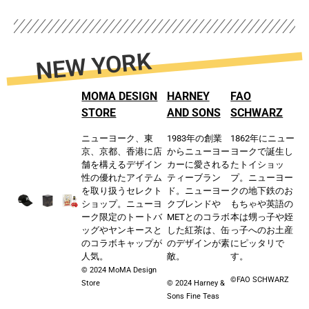
NEW YORK
MOMA DESIGN
HARNEY
FAO
STORE
AND SONS
SCHWARZ
ニューヨーク、東
1983年の創業
1862年にニュー
京、京都、⾹
港に店
からニューヨー
ヨークで誕⽣し
舗を構えるデザイン
カーに愛される
たトイショッ
性の優れたアイテム
ティーブラン
プ。
ニューヨー
を取り扱うセレクト
ド。
ニューヨー
クの地下鉄のお
ショップ。
ニューヨ
クブレンドや
もちゃや英語の
ーク限定のトートバ
METとのコラボ
本は甥っ⼦や姪
ッグやヤンキースと
した紅茶は、⽸
っ⼦
へのお⼟産
のコラボキャップ
が
のデザインが素
にピッタリで
人気。
敵。
す。
© 2024 MoMA Design
©️FAO SCHWARZ
Store
© 2024 Harney &
Sons Fine Teas