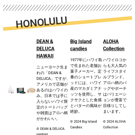
HONOLULU
DEAN &
Big Island
ALOHA
DELUCA
candies
Collection
HAWAII
1977年にハワイ島
ハワイロコか
で生まれた老舗お
らも大人気の
ニューヨーク生ま
菓子メーカー。定
ライフスタイ
れの「DEAN &
番のショートブレ
ルブランド。
DELUCA」ですが、
ッドには、ハワイ
アロハ柄のバ
アメリカで店舗が
産のマカダミアナ
ッグやポーチ
あるのはハワイの
ッツを使用し、サ
はバリエーシ
み。日本では手に
クサクとした食感
ョンが豊富で
入らないハワイ限
とバターの風味が
目移りしてし
定のトートバッグ
絶妙。
まいます。
や雑貨はアロハ柄
がかわいい。
© 2024 Big Island
© 2024 ALOHA
Candies
Collection
© DEAN & DELUCA
HAWAII