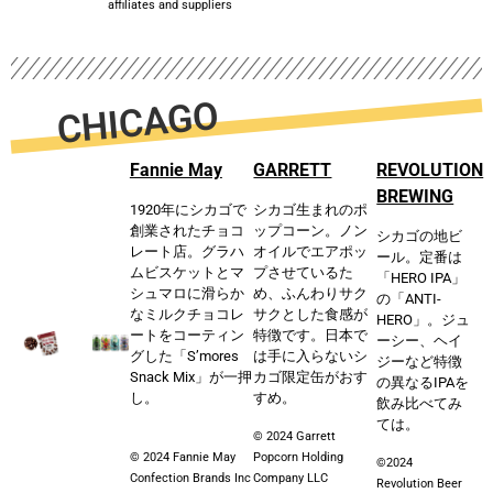
affiliates and suppliers
CHICAGO
Fannie May
GARRETT
REVOLUTION
BREWING
1920年にシカゴで
シカゴ⽣まれのポ
創業されたチョコ
ップコーン。ノン
シカゴの地ビ
レート店。グラハ
オイルでエアポッ
ール。定番は
ムビスケットとマ
プさせているた
「HERO IPA」
シュマロに滑らか
め、ふんわりサク
の「ANTI-
なミルクチョコレ
サクとした⻝感が
HERO」。ジュ
ートをコーティン
特徴です。⽇本で
ーシー、ヘイ
グした「S’mores
は⼿に⼊らないシ
ジーなど特徴
Snack Mix」が⼀押
カゴ限定⽸がおす
の異なるIPAを
し。
すめ。
飲み⽐べてみ
ては。
© 2024 Garrett
© 2024 Fannie May
Popcorn Holding
©2024
Confection Brands Inc
Company LLC
Revolution Beer