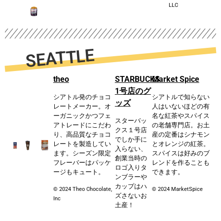
LLC
SEATTLE
theo
STARBUCKS
Market Spice
1号店のグ
シアトル発のチョコ
シアトルで知らない
ッズ
レートメーカー。オ
⼈はいないほどの有
ーガニックかつフェ
名な紅茶やスパイス
スターバッ
アトレードにこだわ
の⽼舗専⾨店。お⼟
クス１号店
り、⾼品質なチョコ
産の定番はシナモン
でしか⼿に
レートを製造してい
とオレンジの紅茶。
⼊らない、
ます。シーズン限定
スパイスは好みのブ
創業当時の
フレーバーはパッケ
レンドを作ることも
ロゴ⼊りタ
ージもキュート。
できます。
ンブラーや
カップはハ
© 2024 Theo Chocolate,
© 2024 MarketSpice
ズさないお
Inc
⼟産！