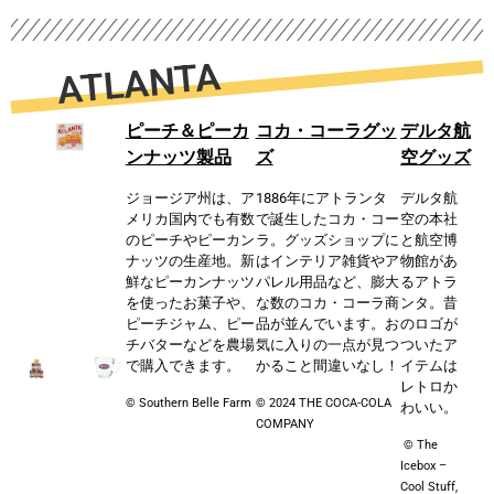
ATLANTA
ピーチ＆ピーカ
コカ・コーラグッ
デルタ航
ンナッツ製品
ズ
空グッズ
ジョージア州は、ア
1886年にアトランタ
デルタ航
メリカ国内でも有数
で誕⽣したコカ・コー
空の本社
のピーチやピーカン
ラ。グッズショップに
と航空博
ナッツの⽣産地。新
はインテリア雑貨やア
物館があ
鮮なピーカンナッツ
パレル⽤品など、膨⼤
るアトラ
を使ったお菓⼦や、
な数のコカ・コーラ商
ンタ。昔
ピーチジャム、ピー
品が並んでいます。お
のロゴが
チバターなどを農場
気に⼊りの⼀点が⾒つ
ついたア
で購⼊できます。
かること間違いなし！
イテムは
レトロか
©️ Southern Belle Farm
© 2024 THE COCA-COLA
わいい。
COMPANY
© The
Icebox –
Cool Stuff,