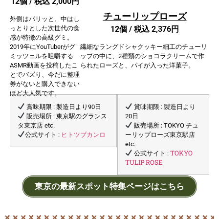
12個 / 税込 2,000円
チューリップローズ
外側はパリッと、中はし
12個 / 税込 2,376円
っとりとした次世代の食
感が特徴の高級グミ。
2019年にYouTuberがグ
繊細なラングドシャクッキー細工のチューリ
ミッツェルを咀嚼する
ップの中に、2種類のショコラクリームで作
ASMR動画を投稿したこ
られたローズと、パイが入った洋菓子。
とでバズり、今だに整理
券がないと購入できない
ほど大人気です。
賞味期限 : 製造日より90日
賞味期限 : 製造日より
販売場所 : 東京駅のグランス
20日
タ東京店 etc.
販売場所 : TOKYO チュ
ヒトツブカンロ
公式サイト :
ーリップローズ東京駅店
etc.
TOKYO
公式サイト :
TULIP ROSE
東京の最新スポット特集ページはこちら