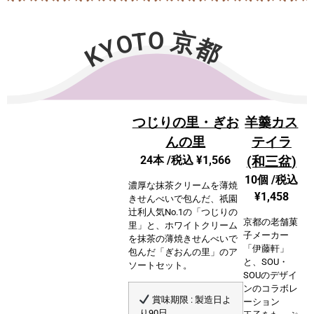
KYOTO 京都
つじりの里・ぎお
羊羹カス
んの里
テイラ
24本 /税込 ¥1,566
(和三盆)
10個 /
税込
濃厚な抹茶クリームを薄焼
¥1,458
きせんべいで包んだ、祇園
辻利人気No.1の「つじりの
京都の老舗菓
里」と、ホワイトクリーム
子メーカー
を抹茶の薄焼きせんべいで
「伊藤軒」
包んだ「ぎおんの里」のア
と、SOU・
ソートセット。
SOUのデザイ
ンのコラボレ
賞味期限 : 製造日よ
ーション
り90日