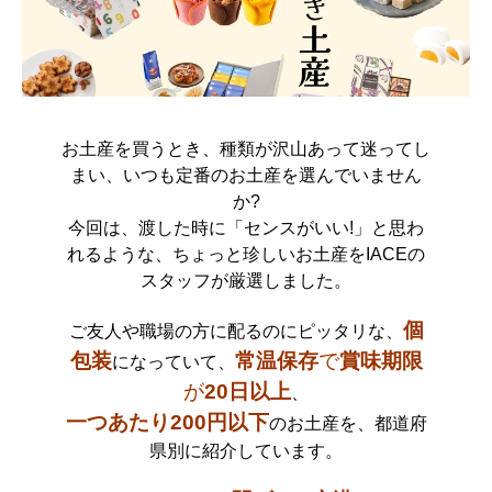
お土産を買うとき、種類が沢山あって迷ってし
まい、
いつも定番のお土産を選んでいません
か?
今回は、渡した時に「センスがいい!」と思わ
れるような、
ちょっと珍しいお土産をIACEの
スタッフが厳選しました。
個
ご友人や職場の方に配るのにピッタリな、
包装
常
温保存
で
賞味期限
になっていて、
が
20日以上
、
一つあたり200円以下
のお土産を、
都道府
県別に紹介しています。