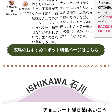
人 ekie
etc.
ナンシェ。外はサク
懐かしい味のクッ
KITCHEN
公
ッ、中はしっとりとし
© The City
キー。栄養価が高
© 株式会社
of
etc.
イト 
た新⻝感で、広島なら
サンエール
いからす麦と、自
Hiroshima
kaed
公式
ではのもみじを型どっ
社挽くきたてのア
サイト :
ています。メープルの
ーモンド、フレッ
BACKE
優しい⽢さとアーモン
シュバター、和三
MOZAR
ドの⾹ばしさが⼝いっ
盆などが使われて
ぱいに広がります。
いて、飽きのこな
い美味しさです。
広島のおすすめスポット特集ページはこちら
ISHIKAWA 石川
チョコレート
愛香菓(あいこう