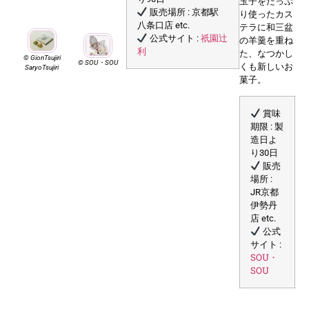
玉子をたっぷ
販売場所 : 京都駅
り使ったカス
八条口店 etc.
テラに和三盆
祇園辻
公式サイト :
の羊羹を重ね
利
た、なつかし
© GionTsujiri
©️ SOU・SOU
くも新しいお
SaryoTsujiri
菓子。
賞味
期限 : 製
造日よ
り30日
販売
場所 :
JR京都
伊勢丹
店 etc.
公式
サイト :
SOU・
SOU