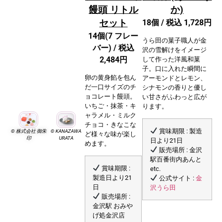
饅頭 リトル
か)
セット
18個 / 税込 1,728円
14個(7 フレー
うら田の菓子職人が金
バー) / 税込
沢の雪解けをイメージ
2,484円
して作った洋風和菓
子。口に入れた瞬間に
卵の黄身餡を包ん
アーモンドとレモン、
だ一口サイズのチ
シナモンの香りと優し
ョコレート饅頭。
い甘さがふわっと広が
いちご・抹茶・キ
ります。
ャラメル・ミルク
チョコ・きなこな
賞味期限 : 製造
©️ 株式会社 御朱
©️ KANAZAWA
ど様々な味が楽し
印
URATA
日より21日
めます。
販売場所 : 金沢
駅百番街内あんと
賞味期限 :
etc.
⾦
製造日より21
公式サイト :
沢うら⽥
日
販売場所 :
金沢駅 おみや
げ処金沢店