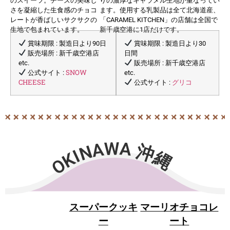
のスイーツ。
チーズの美味し
りの濃厚なキャラメル生地が重なってい
さを凝縮した生食感
のチョコ
ます。使用する乳製品は全て北海道産、
レートが香ばしいサクサク
の
「CARAMEL KITCHEN」の店舗は全国で
生地で包まれています。
新千歳空港に1店だけです。
賞味期限 : 製造日より90日
賞味期限 : 製造日より30
販売場所 : 新千歳空港店
日間
etc.
販売場所 : 新千歳空港店
SNOW
公式サイト :
etc.
CHEESE
グリコ
公式サイト :
OKINAWA 沖縄
スーパークッキ
マーリオチョコレ
ー
ート