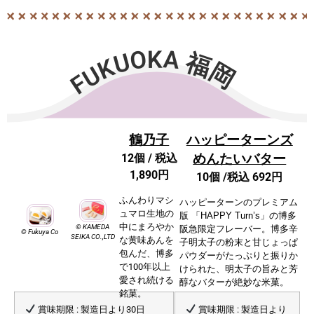
FUKUOKA 福岡
鶴乃子
ハッピーターンズ
12個 / 税込
めんたいバター
1,890円
10個 /税込 692円
ふんわりマシ
ハッピーターン
のプレミアム
ュマロ生地の
版
「HAPPY Turn’s」
の博多
中にまろ
やか
© KAMEDA
阪急限
定フレーバー。
博多辛
© Fukuya Co
SEIKA CO.,LTD
な黄味あんを
子明太子の粉
末と甘じょっぱ
包んだ、博多
パウダーがたっぷり
と振りか
で100
年以上
けられた、明太子の旨みと
芳
愛され続ける
醇なバターが絶妙な米菓。
銘菓。
賞味期限 : 製造日より30日
賞味期限 : 製造日より