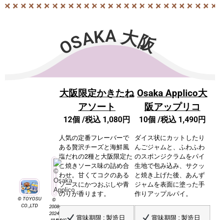
OSAKA 大阪
大阪限定かきたね
Osaka Applico大
アソート
阪アップリコ
12個 /
税込 1,080円
10個 /
税込 1,490円
人気の定番フレーバーで
ダイス状にカットしたり
ある贅沢チーズと海鮮風
んごジャムと、ふわふわ
塩だれの2種と大阪限定た
のスポンジクラムをパイ
こ焼きソース味の詰め合
生地で包み込み、サクッ
わせ。甘くてコクのある
と焼き上げた後、あんず
ソースにかつおぶしや青
ジャムを表面に塗った手
のりが香ります。
作りアップルパイ。
©️ TOYOSU
©
CO.,LTD
2008-
2024
賞味期限 : 製造日
賞味期限 : 製造日