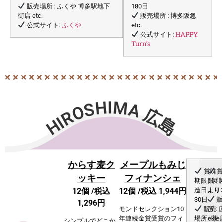
販売場所 : ふくや 博多駅地下
180日
街店 etc.
販売場所 : 博多阪急
ふくや
公式サイト:
etc.
HAPPY
公式サイト:
Turn’s
HIROSHIMA 広島
からす麦ク
メープルもみじ
賞味
賞
ッキー
フィナンシェ
期限 : 製
限 :
12個 /
税込
12個 /
税込 1,944円
造日より
より
30日
販
1,296円
販売
所 :
モンドセレクション10
場所 : 茶
eki
年連続⾦賞受賞のフィ
シンプルでどこか