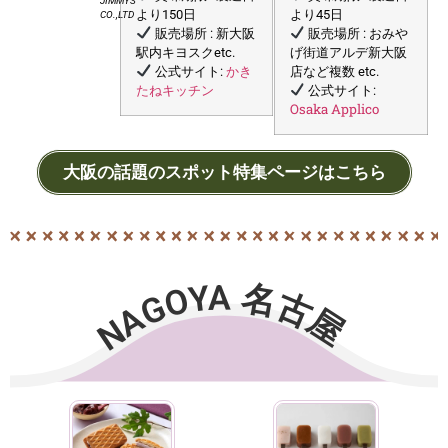
JIMMYS
より150日
より45日
CO.,LTD
販売場所 : 新大阪
販売場所 : おみや
駅内キヨスク
etc.
げ街道アルデ新
大阪
かき
公式サイト:
店など複数 etc.
たねキッチン
公式サイト:
Osaka Applico
大阪の話題のスポット特集ページはこちら
NAGOYA 名古屋