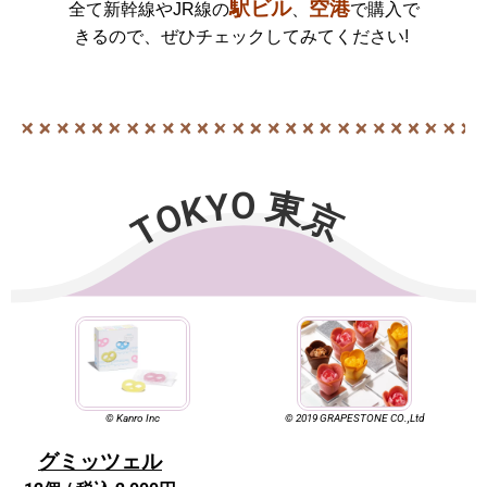
駅ビル
空港
全て新幹線やJR線の
、
で購入で
きるので、
ぜひチェックしてみてください!
TOKYO 東京
© Kanro Inc
© 2019 GRAPESTONE CO.,Ltd
グミッツェル