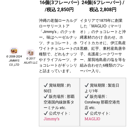
16個(3フレーバー)
24個(6フレーバー) /
/
税込 2,850円
税込 2,808円
沖縄の老舗ローカルグ
イタリアで1875年に創業
ローサリーストア
した
「MAGLIO（マーリ
「Jimmy’s」のクッキ
オ）」のチョコレートと沖
ー。味はヘーゼルナッ
縄素材のかけ 合わせ。ホ
ツ、チョコレート、ホ
ワイトカカオ
に、伊江島産
ワイトチョコレートの3
黒糖、紅芋、東村産島唐辛
種類で、どれもナッツ
子、名護産シークワーサ
© 2008-2024
© 2017
やドライフルーツ、チ
ー、屋我地島産の塩を等を
JIMMYS
AILATI LLC
ョコレートがギッシリ
組み合わせた6種類のフレ
CO.,LTD
と詰まっています。
ーバー入り。
賞味期限 : 約
賞味期限 : 製造日
50日
より1年
販売場所 : 那覇
販売場所 :
空港国内線旅客タ
Coralway 那覇空港売
ーミナル etc.
店 etc.
公式サイト :
公式サイト:
Jimmy’s
MAGLIO