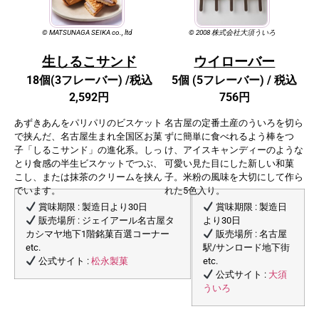
©️ MATSUNAGA SEIKA co., ltd
©️ 2008 株式会社大須ういろ
生しるこサンド
ウイローバー
18個(3フレーバー) /
税込
5個 (5フレーバー) /
税込
2,592円
756円
あずきあんをパリパリのビスケット
名古屋の定番土産のういろを切ら
で挟んだ、名古屋生まれ全国区お菓
ずに簡単に食べれるよう棒をつ
子「しるこサンド」の進化系。しっ
け、アイスキャンディーのような
とり食感の半生ビスケットでつぶ、
可愛い見た目にした新しい和菓
こし、または抹茶のクリームを挟ん
子。米粉の風味を大切にして作ら
でいます。
れた5色入り。
賞味期限 : 製造日より30日
賞味期限 : 製造日
販売場所 : ジェイアール名古屋タ
より30日
カシマヤ地下1階銘菓百選コーナー
販売場所 : 名古屋
etc.
駅/サンロード地下街
松永製菓
公式サイト :
etc.
⼤須
公式サイト :
ういろ