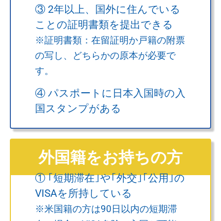
③ 2年以上、国外に住んでいる
ことの証明書類を提出できる
※証明書類：在留証明か戸籍の附票
の写し、どちらかの原本が必要で
す。
④ パスポートに日本入国時の入
国スタンプがある
外国籍をお持ちの方
① ｢短期滞在｣や
｢外交｣
｢公用｣
の
VISAを所持している
※米国籍の方は90日以内の短期滞