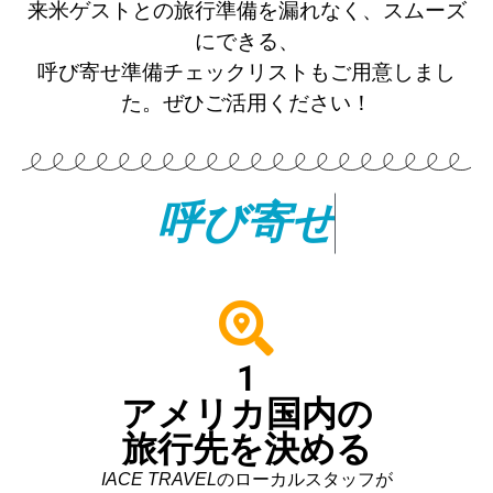
来米ゲストとの旅行準備を漏れなく、スムーズ
にできる、
呼び寄せ準備チェックリストもご用意しまし
た。ぜひご活用ください！
呼
び
寄
せ
準
備
チ
ェ
ッ
ク
リ
1
アメリカ国内の