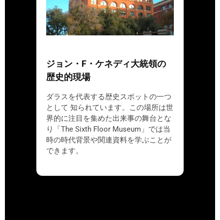
ジョン・F・ケネディ大統領の
歴史的現場
ダラスを代表する歴史スポットの一つ
として 知られています。この場所は世
界的に注目を集めた出来事の舞台とな
り「The Sixth Floor Museum」では当
時の時代背景や関連資料を学ぶことが
できます。