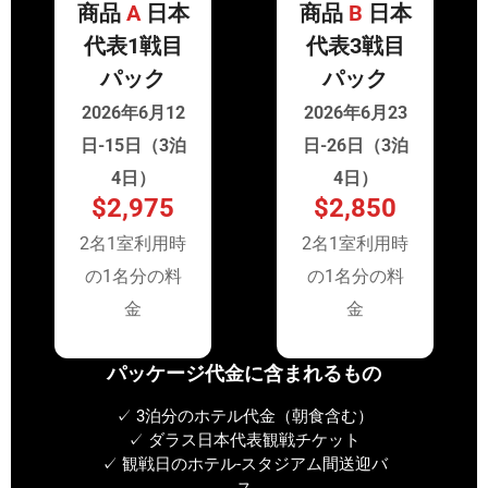
商品
A
日本
商品
B
日本
代表1戦目
代表3戦目
パック
パック
2026年6月12
2026年6月23
日-15日（3泊
日-26日（3泊
4日）
4日）
$2,975
$2,850
2名1室利用時
2名1室利用時
の1名分の料
の1名分の料
金
金
パッケージ代金に含まれるもの
✓ 3泊分のホテル代金（朝食含む）
✓ ダラス日本代表観戦チケット
✓ 観戦日のホテル-スタジアム間送迎バ
ス