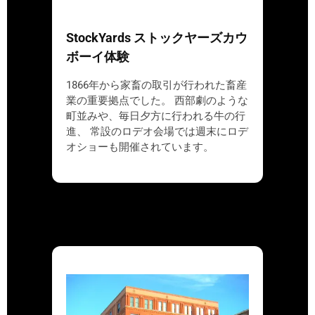
StockYards ストックヤーズカウ
ボーイ体験
1866年から家畜の取引が行われた畜産
業の重要拠点でした。 西部劇のような
町並みや、毎日夕方に行われる牛の行
進、 常設のロデオ会場では週末にロデ
オショーも開催されています。