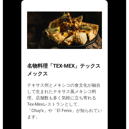
名物料理「TEX-MEX」テックス
メックス
テキサス州とメキシコの食文化が融合
して生まれたテキサス風メキシコ料
理。店舗数も多く気軽に立ち寄れる
Tex-Mexレストランとして、
「Chuy’s」や「El Fenix」が知られてい
ます。