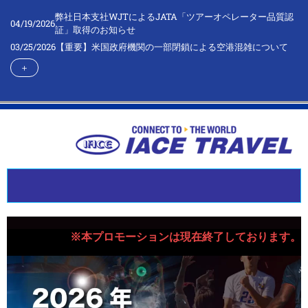
弊社日本支社WJTによるJATA「ツアーオペレーター品質認
04/19/2026
証」取得のお知らせ
03/25/2026
【重要】米国政府機関の一部閉鎖による空港混雑について
＋
※本プロモーションは現在終了しております。