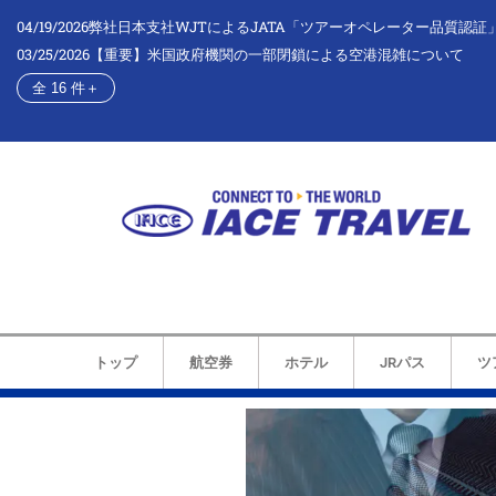
04/19/2026
弊社日本支社WJTによるJATA「ツアーオペレーター品質認証
03/25/2026
【重要】米国政府機関の一部閉鎖による空港混雑について
全 16 件
＋
トップ
航空券
ホテル
JRパス
ツ