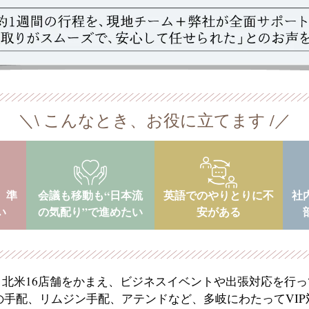
＼\ こんなとき、お役に立てます /／
、準
会議も移動も“日本流
英語でのやりとりに不
社
い
の気配り”で進めたい
安がある
、北米16店舗をかまえ、ビジネスイベントや出張対応を行っ
の手配、リムジン手配、アテンドなど、多岐にわたってVIP