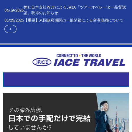
弊社日本支社WJTによるJATA「ツアーオペレーター品質認
04/19/2026
証」取得のお知らせ
03/25/2026
【重要】米国政府機関の一部閉鎖による空港混雑について
＋