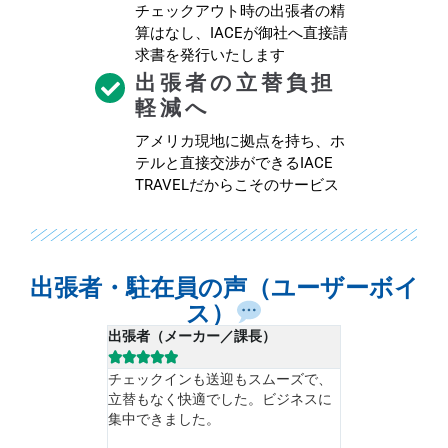
チェックアウト時の出張者の精
算はなし、IACEが御社へ直接請
求書を発行いたします
出張者の立替負担
軽減へ
アメリカ現地に拠点を持ち、ホ
テルと直接交渉ができるIACE
TRAVELだからこそのサービス
出張者・駐在員の声（ユーザーボイ
ス）
出張者（メーカー／課長）
駐在員（現地










チェックインも送迎もスムーズで、
特に重役、VI
立替もなく快適でした。ビジネスに
した際、アメ
集中できました。
だけが予約の
日本で手配し