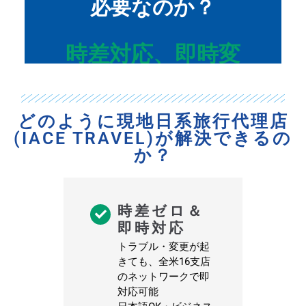
必要なのか？
時差対応、即時変
更、現地事情への対
応力
どのように現地日系旅行代理店
日本本社からでは届かな
(IACE TRAVEL)が解決できるの
か？
い現場の動き
→ すべてを1つのチーム
時差ゼロ＆
で完結
即時対応
トラブル・変更が起
きても、全米16支店
のネットワークで即
対応可能