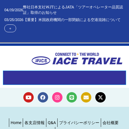
弊社日本支社WJTによるJATA「ツアーオペレーター品質認
04/19/2026
証」取得のお知らせ
03/25/2026
【重要】米国政府機関の一部閉鎖による空港混雑について
＋
Home
各支店情報
Q&A
プライバシーポリシー
会社概要