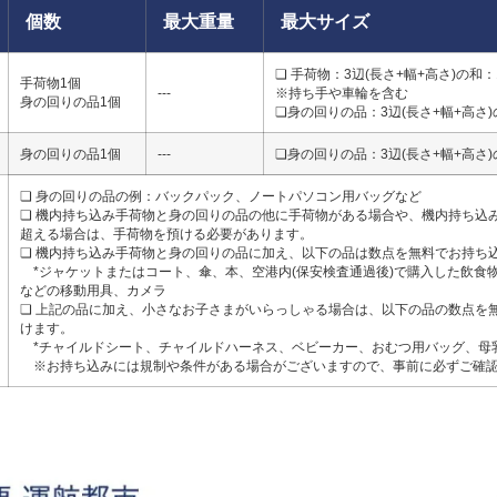
個数
最大重量
最大サイズ
❏ 手荷物：3辺(長さ+幅+高さ)の和：
手荷物1個
---
※持ち手や車輪を含む
身の回りの品1個
❏身の回りの品：3辺(長さ+幅+高さ)
身の回りの品1個
---
❏身の回りの品：3辺(長さ+幅+高さ)
❏ 身の回りの品の例：バックパック、ノートパソコン用バッグなど
❏ 機内持ち込み手荷物と身の回りの品の他に手荷物がある場合や、機内持ち込
超える場合は、手荷物を預ける必要があります。
❏ 機内持ち込み手荷物と身の回りの品に加え、以下の品は数点を無料でお持ち
*ジャケットまたはコート、傘、本、空港内(保安検査通過後)で購入した飲食
などの移動用具、カメラ
❏ 上記の品に加え、小さなお子さまがいらっしゃる場合は、以下の品の数点を
けます。
*チャイルドシート、チャイルドハーネス、ベビーカー、おむつ用バッグ、母
※お持ち込みには規制や条件がある場合がございますので、事前に必ずご確