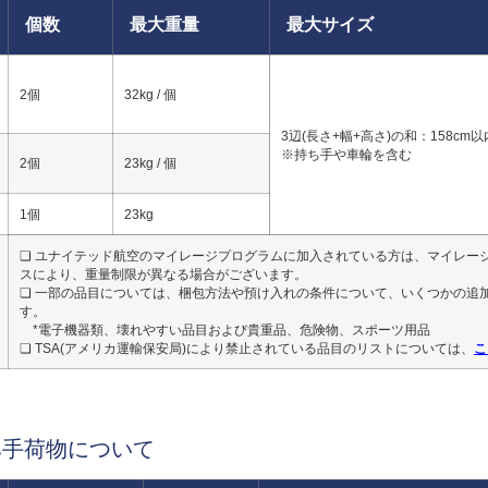
個数
最大重量
最大サイズ
2個
32kg / 個
3辺(長さ+幅+高さ)の和：158cm以
※持ち手や車輪を含む
2個
23kg / 個
1個
23kg
❏ ユナイテッド航空のマイレージプログラムに加入されている方は、マイレー
スにより、重量制限が異なる場合がございます。
❏ 一部の品目については、梱包方法や預け入れの条件について、いくつかの追
す。
*電子機器類、壊れやすい品目および貴重品、危険物、スポーツ用品
こ
❏ TSA(アメリカ運輸保安局)により禁止されている品目のリストについては、
み手荷物について