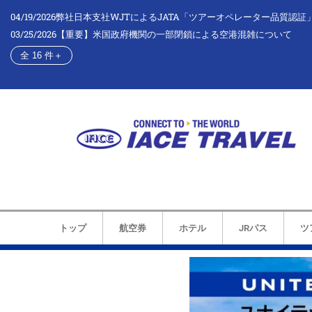
04/19/2026
弊社日本支社WJTによるJATA「ツアーオペレーター品質認証
03/25/2026
【重要】米国政府機関の一部閉鎖による空港混雑について
全 16 件
＋
トップ
航空券
ホテル
JRパス
ツ