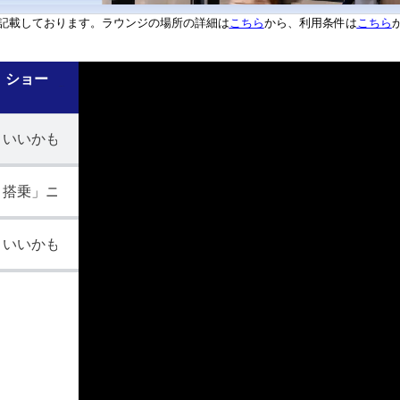
こちら
こちら
記載しております。ラウンジの場所の詳細は
から、利用条件は
ショー
3 Videos
といいかも」機内使える！この機能
く搭乗」ニューアーク空港編
といいかも」プレミアムエコノミー編